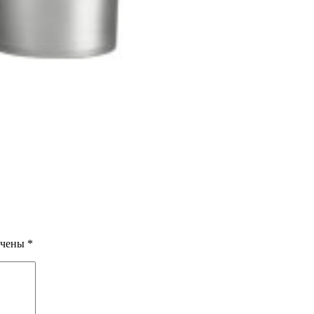
ечены
*