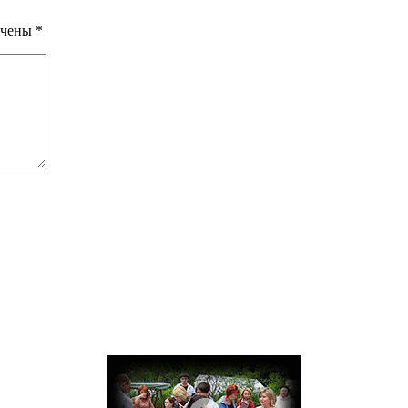
ечены
*