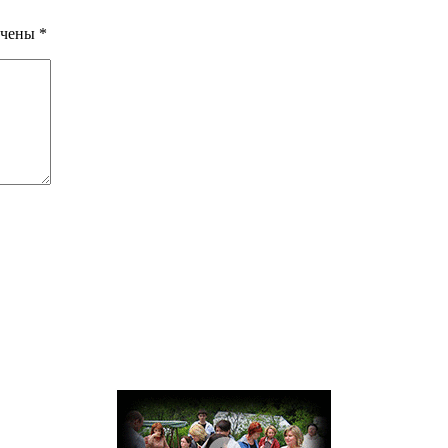
ечены
*