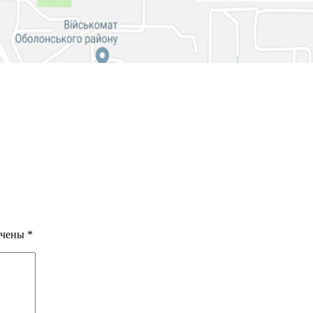
ечены
*