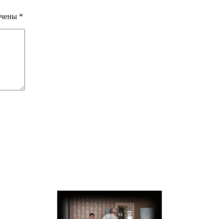
ечены
*