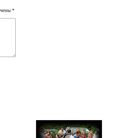
ечены
*