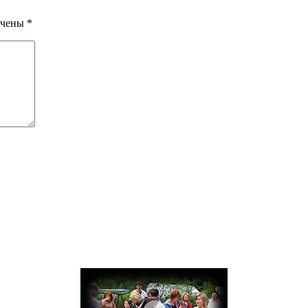
ечены
*